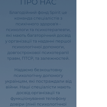
ПРО НАС
Благодійний фонд Spirit це
команда спеціалістів з
психічного здоров'я -
психологи та психотерапевти,
які мають багаторічний досвід
у організації та наданні першої
психологічної допомоги,
довгострокової психотерапії
травм, ПТСР, та залежностей.
Надаємо безкоштовну
психологічну допомогу
українцям, які постраждали від
війни. Наші спеціалісти мають
досвід організації та
функціонування телефону
довіри (лінії психологічної