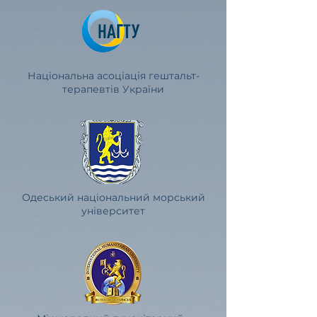
Національна асоціація гештальт-
терапевтів України
Одеський національний морський
університет