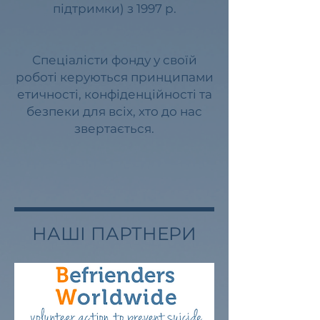
підтримки) з 1997 р.
Спеціалісти фонду у своїй
роботі керуються принципами
етичності, конфіденційності та
безпеки для всіх, хто до нас
звертається.
НАШІ ПАРТНЕРИ