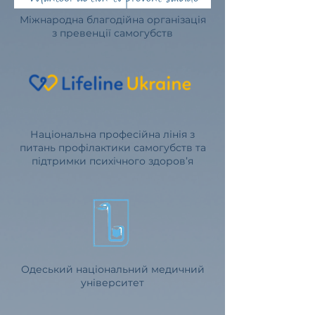
Міжнародна благодійна організація
з превенції самогубств
Національна професійна лінія з
питань профілактики самогубств та
підтримки психічного здоров’я
Одеський національний медичний
університет